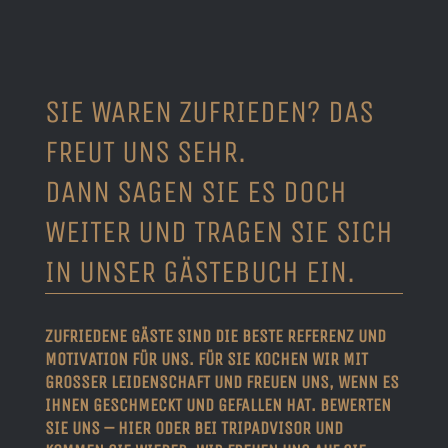
herzliches Personal mit
Restaurant Genuss Art
ausgewählt. Auf der
ein Glück hier
Josef Riedl
einkehren zu können.
10 von 10 Sternen. Es
Karte ist vor allem
super Service!
sind exquisite Speisen,
moderne mediteran-
asiatische Küche. Es gibt
die man nicht überall
SIE WAREN ZUFRIEDEN? DAS
Christoph Ehrensberger
Anne-Marie Hentschel
keine Kinderkarte, aber
findet. Der Titel Genuss
FREUT UNS SEHR.
für unsere Kinder wurde
Art macht dem
Restaurant alle Ehre.
sehr nett und
DANN SAGEN SIE ES DOCH
problemlos
WEITER UND TRAGEN SIE SICH
„Wunschkost“ gekocht.
Melanie
IN UNSER GÄSTEBUCH EIN.
Alle unsere Speisen
waren hervorragend.
Das Preisniveau ist mit
ZUFRIEDENE GÄSTE SIND DIE BESTE REFERENZ UND
MOTIVATION FÜR UNS. FÜR SIE KOCHEN WIR MIT
Hauptgerichten
GROSSER LEIDENSCHAFT UND FREUEN UNS, WENN ES
zwischen 10 und 18 Euro
IHNEN GESCHMECKT UND GEFALLEN HAT. BEWERTEN
so mittel. Preis-Leistung
SIE UNS – HIER ODER BEI TRIPADVISOR UND