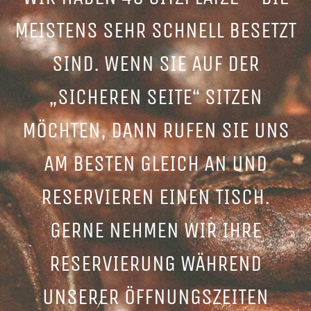
MEISTENS SEHR SCHNELL BESETZT
SIND. WENN SIE AUF DER
„SICHEREN SEITE“ SITZEN
MÖCHTEN, DANN RUFEN SIE UNS
AM BESTEN GLEICH AN UND
RESERVIEREN EINEN TISCH.
GERNE NEHMEN WIR IHRE
RESERVIERUNG WÄHREND
UNSERER ÖFFNUNGSZEITEN